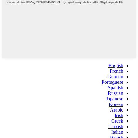
English
French
German
Portuguese
Spanish
Russian
Japanese
Korean
Arabic
Irish
Greek
Turkish
Italian
Danish