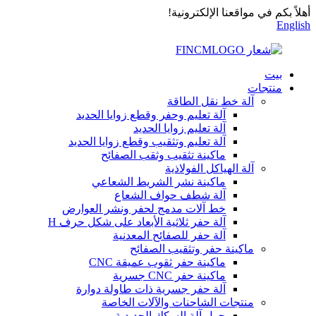
أهلاً بكم في مواقعنا الإلكترونية!
English
بيت
منتجات
آلة خط نقل الطاقة
آلة تعليم وحفر وقطع زوايا الحديد
آلة تعليم زوايا الحديد
آلة تعليم وتثقيب وقطع زوايا الحديد
ماكينة تثقيب وثقب الصفائح
آلة الهياكل الفولاذية
ماكينة نشر الشريط الشعاعي
آلة شطف حواف الشعاع
خط آلات مدمج لحفر ونشر العوارض
آلة حفر ثلاثية الأبعاد على شكل حرف H
آلة حفر للصفائح المعدنية
ماكينة حفر وتثقيب الصفائح
ماكينة حفر ثقوب عميقة CNC
ماكينة حفر CNC جسرية
آلة حفر جسرية ذات طاولة دوارة
منتجات الشاحنات والآلات الخاصة
حول آلة السكك الحديدية