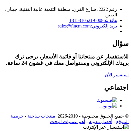
رقم 2222، شارع القرن، منطقة التنمية عالية التقنية، جينان،
الصين
هاتف:
0086-13153105219
بريد إلكتروني:
sales@fincm.com
سؤال
للاستفسار عن منتجاتنا أو قائمة الأسعار، يرجى ترك
بريدك الإلكتروني وسنتواصل معك في غضون 24 ساعة.
استفسر الآن
اجتماعي
© جميع الحقوق محفوظة - 2010-2026.
منتجات ساخنة
-
خريطة
الموقع
-
أفضل مدونة
-
أهم عمليات البحث