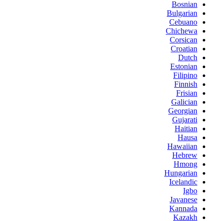
Bosnian
Bulgarian
Cebuano
Chichewa
Corsican
Croatian
Dutch
Estonian
Filipino
Finnish
Frisian
Galician
Georgian
Gujarati
Haitian
Hausa
Hawaiian
Hebrew
Hmong
Hungarian
Icelandic
Igbo
Javanese
Kannada
Kazakh