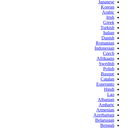
Japanese
Korean
Arabic
Irish
Greek
Turkish
Italian
Danish
Romanian
Indonesian
Czech
Afrikaans
Swedish
Polish
Basque
Catalan
Esperanto
Hindi
Lao
Albanian
Amharic
Armenian
Azerbaijani
Belarusian
Bengali