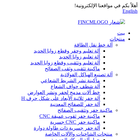
أهلاً بكم في مواقعنا الإلكترونية!
English
بيت
منتجات
آلة خط نقل الطاقة
آلة تعليم وحفر وقطع زوايا الحديد
آلة تعليم زوايا الحديد
آلة تعليم وتثقيب وقطع زوايا الحديد
ماكينة تثقيب وثقب الصفائح
آلة تصنيع الهياكل الفولاذية
ماكينة نشر الشريط الشعاعي
آلة شطف حواف الشعاع
خط آلات مدمج لحفر ونشر العوارض
آلة حفر ثلاثية الأبعاد على شكل حرف H
آلة حفر للصفائح المعدنية
ماكينة حفر وتثقيب الصفائح
ماكينة حفر ثقوب عميقة CNC
ماكينة حفر CNC جسرية
آلة حفر جسرية ذات طاولة دوارة
منتجات الشاحنات والآلات الخاصة
حول آلة السكك الحديدية